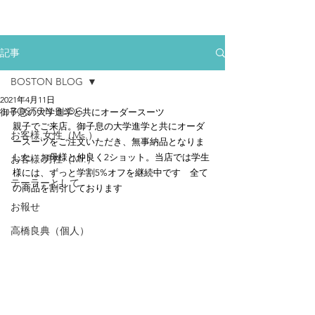
記事
BOSTON BLOG
2021年4月11日
BOSTON BLOG
御子息の大学進学と共にオーダースーツ
親子でご来店。御子息の大学進学と共にオーダ
お客様.女性（Ms.）
ースーツをご注文いただき、無事納品となりま
した。お母様と仲良く2ショット。当店では学生
お客様.男性（Mr.）
様には、ずっと学割5%オフを継続中です　全て
テーラーとして
の商品を割引しております
お報せ
高橋良典（個人）