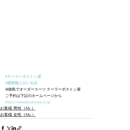
#テーラーボストン屋
#縫製職人がいる店
@徳島でオーダースーツ テーラーボストン屋
ご予約は下記のホームページから
https://www.bostonya.co.jp
お客様.男性（Mr.）
お客様.女性（Ms.）