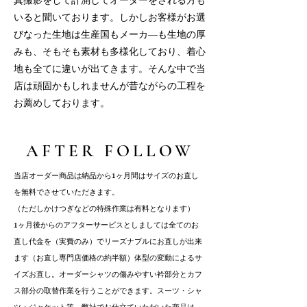
真撮影をして計測してオーダーをされる方も
いると聞いております。しかしお客様がお選
びなった生地は生産国もメーカ―も生地の厚
みも、そもそも素材も多様化しており、着心
地も全てに違いが出てきます。そんな中で当
店は頑固かもしれませんが昔ながらの工程を
お薦めしております。
AFTER FOLLOW
当店オーダー商品は納品から1ヶ月間はサイズのお直し
を無料でさせていただきます。
（ただしかけつぎなどの特殊作業は有料となります）
1ヶ月後からのアフターサービスとしましては
全てのお
直し代金を（実費のみ）でリーズナブルにお直しが出来
ます（お直し専門店価格の約半額）
体型の変動によるサ
イズお直し。
オーダーシャツの傷みやすい衿部分とカフ
ス部分の取替作業を行うことができます。
スーツ・シャ