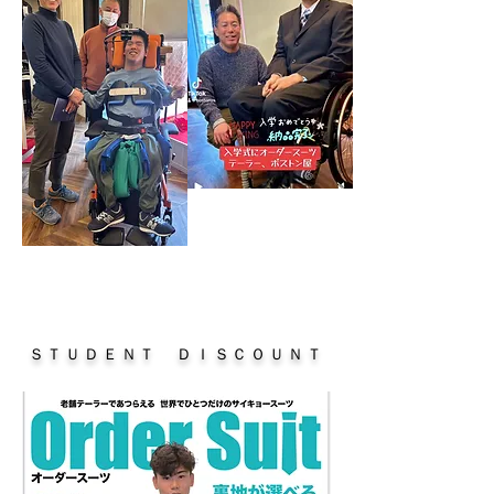
ＳＴＵＤＥＮＴ ＤＩＳＣＯＵＮＴ