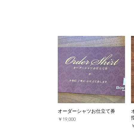
クイックビュー
オーダーシャツお仕立て券
価格
￥19,000
￥