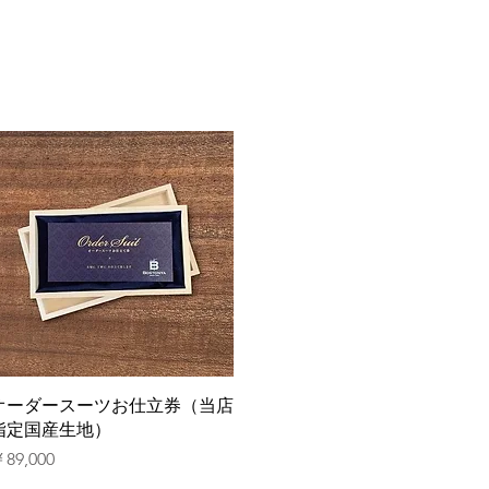
Home
クイックビュー
オーダースーツお仕立券（当店
指定国産生地）
価格
89,000