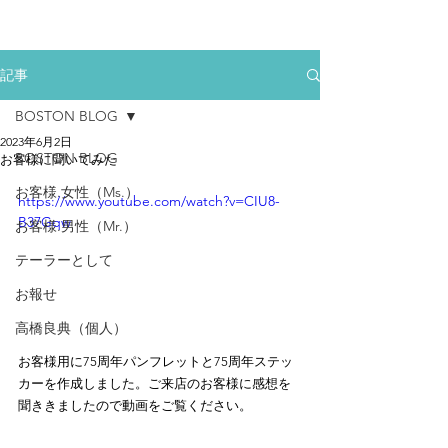
記事
BOSTON BLOG
2023年6月2日
BOSTON BLOG
お客様に聞いてみた
お客様.女性（Ms.）
https://www.youtube.com/watch?v=CIU8-
B37Gqw
お客様.男性（Mr.）
テーラーとして
お報せ
高橋良典（個人）
お客様用に75周年パンフレットと75周年ステッ
カーを作成しました。ご来店のお客様に感想を
聞ききましたので動画をご覧ください。