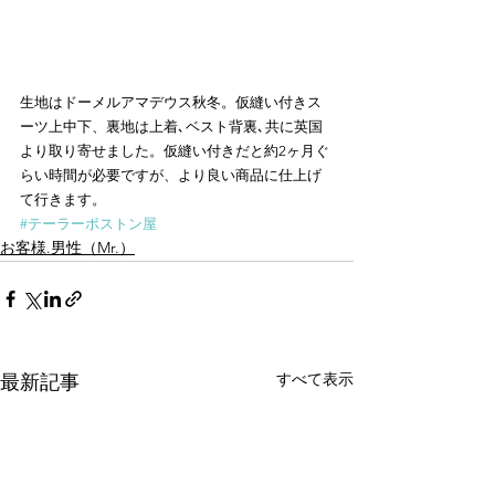
生地はドーメルアマデウス秋冬。仮縫い付きス
ーツ上中下、裏地は上着､ベスト背裏､共に英国
より取り寄せました。仮縫い付きだと約2ヶ月ぐ
らい時間が必要ですが、より良い商品に仕上げ
て行きます。
#テーラーボストン屋
お客様.男性（Mr.）
すべて表示
最新記事