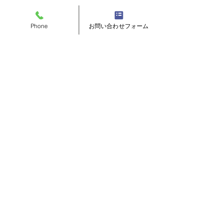
Phone
お問い合わせフォーム
コメント
コメントを追加…
オーダースーツ（仮縫い
上司へのプレゼ
合わせ）
ーダーシャツチ