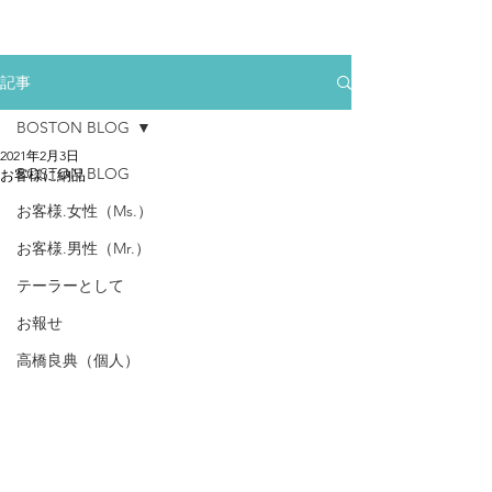
記事
BOSTON BLOG
2021年2月3日
BOSTON BLOG
お客様に納品
お客様.女性（Ms.）
お客様.男性（Mr.）
テーラーとして
お報せ
高橋良典（個人）