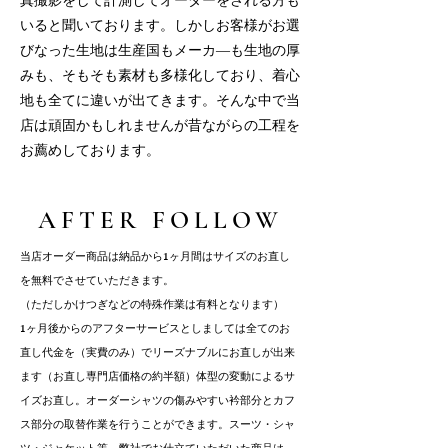
真撮影をして計測してオーダーをされる方も
いると聞いております。しかしお客様がお選
びなった生地は生産国もメーカ―も生地の厚
みも、そもそも素材も多様化しており、着心
地も全てに違いが出てきます。そんな中で当
店は頑固かもしれませんが昔ながらの工程を
お薦めしております。
AFTER FOLLOW
当店オーダー商品は納品から1ヶ月間はサイズのお直し
を無料でさせていただきます。
（ただしかけつぎなどの特殊作業は有料となります）
1ヶ月後からのアフターサービスとしましては
全てのお
直し代金を（実費のみ）でリーズナブルにお直しが出来
ます（お直し専門店価格の約半額）
体型の変動によるサ
イズお直し。
オーダーシャツの傷みやすい衿部分とカフ
ス部分の取替作業を行うことができます。
スーツ・シャ