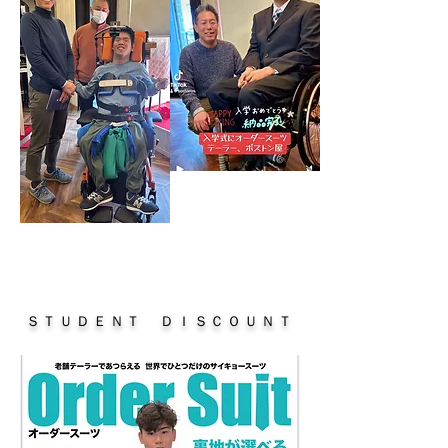
ＳＴＵＤＥＮＴ ＤＩＳＣＯＵＮＴ