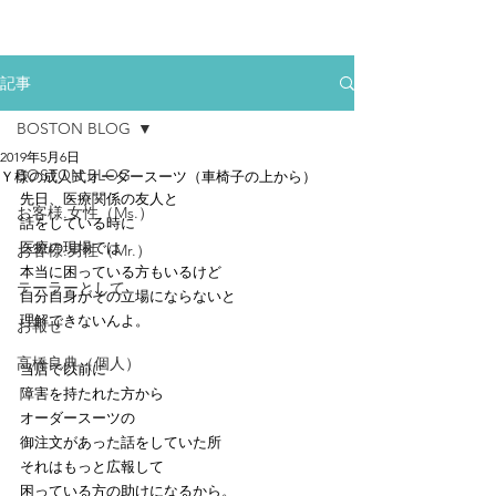
記事
BOSTON BLOG
2019年5月6日
BOSTON BLOG
Ｙ様の成人式オーダースーツ（車椅子の上から）
先日、医療関係の友人と
お客様.女性（Ms.）
話をしている時に
医療の現場では
お客様.男性（Mr.）
本当に困っている方もいるけど
テーラーとして
自分自身がその立場にならないと
理解できないんよ。
お報せ
高橋良典（個人）
当店で以前に
障害を持たれた方から
オーダースーツの
御注文があった話をしていた所
それはもっと広報して
困っている方の助けになるから。