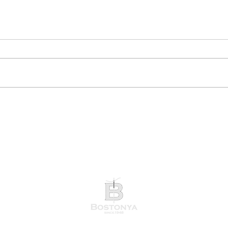
オーダースーツ（仮縫い合わ
上司
せ）
ーシ