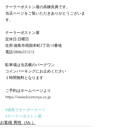
テーラーボストン屋の高橋良典です。
当店ページをご覧いただきありがとうございま
す。
テーラーボストン屋
定休日:日曜日
住所:徳島市両国本町2丁目14番地
電話:0886231213
駐車場は当店横のパークワン
コインパーキングにお止めください
１時間無料となります
ご予約はホームページより
https://www.bostonya.co.jp
#徳島でオーダースーツ
#テーラーボストン屋
お客様.男性（Mr.）