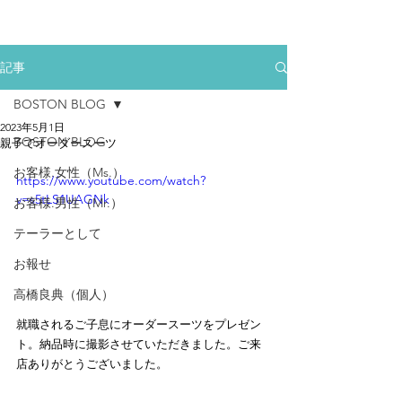
記事
BOSTON BLOG
2023年5月1日
BOSTON BLOG
親子でオーダースーツ
お客様.女性（Ms.）
https://www.youtube.com/watch?
v=s5tLS1UAGNk
お客様.男性（Mr.）
テーラーとして
お報せ
高橋良典（個人）
就職されるご子息にオーダースーツをプレゼン
ト。納品時に撮影させていただきました。ご来
店ありがとうございました。