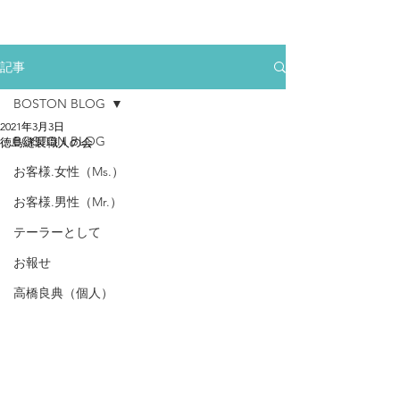
記事
BOSTON BLOG
2021年3月3日
BOSTON BLOG
徳島縫製職人の会
お客様.女性（Ms.）
お客様.男性（Mr.）
テーラーとして
お報せ
高橋良典（個人）