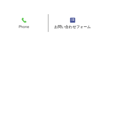
Phone
お問い合わせフォーム
コメント
コメントを追加…
テーラーの日常（ロック
テーラーの日常
ミシン）
合わせ）
徳島でオーダースーツ
テーラー ボストン屋