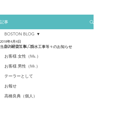
記事
BOSTON BLOG
2018年4月4日
BOSTON BLOG
当店の耐震工事、防水工事等々のお知らせ
お客様.女性（Ms.）
お客様.男性（Mr.）
テーラーとして
お報せ
高橋良典（個人）