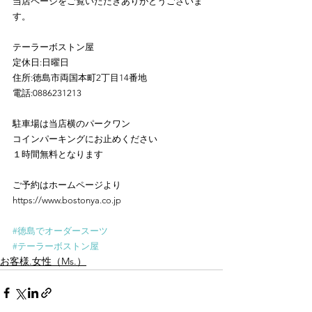
当店ページをご覧いただきありがとうございま
す。
テーラーボストン屋
定休日:日曜日
住所:徳島市両国本町2丁目14番地
電話:0886231213
駐車場は当店横のパークワン
コインパーキングにお止めください
１時間無料となります
ご予約はホームページより
https://www.bostonya.co.jp
#徳島でオーダースーツ
#テーラーボストン屋
お客様.女性（Ms.）