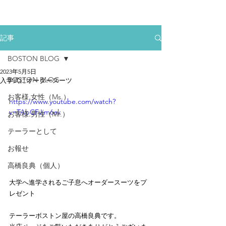
記事
BOSTON BLOG
2023年5月5日
BOSTON BLOG
入学式にオーダースーツ
お客様.女性（Ms.）
https://www.youtube.com/watch?
v=TAbCFJjm6ek
お客様.男性（Mr.）
テーラーとして
お報せ
高橋良典（個人）
大学へ進学されるご子息へオーダースーツをプ
レゼント
テーラーボストン屋の高橋良典です。