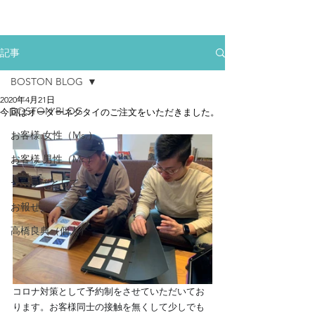
記事
BOSTON BLOG
2020年4月21日
BOSTON BLOG
今回はオーダーネクタイのご注文をいただきました。
お客様.女性（Ms.）
お客様.男性（Mr.）
テーラーとして
お報せ
高橋良典（個人）
コロナ対策として予約制をさせていただいてお
ります。お客様同士の接触を無くして少しでも