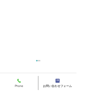
コメント
Phone
お問い合わせフォーム
コメントを追加…
オーダースーツ（仮縫い
上司へのプレゼ
合わせ）
ーダーシャツチ