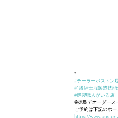
*
#テーラーボストン
#1級紳士服製造技能
#縫製職人がいる店
@徳島でオーダース
ご予約は下記のホー
https://www.bostony