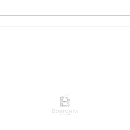
オーダーワンピース納品
家族
を）