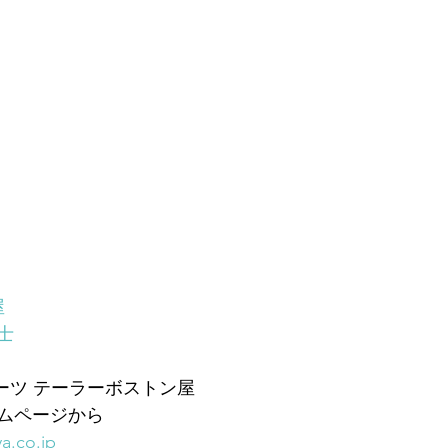
屋
士
ーツ テーラーボストン屋
ムページから
a.co.jp