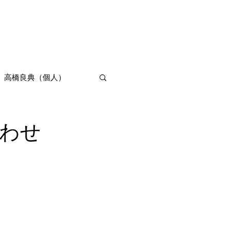
Product
About
More
高橋良典（個人）
わせ