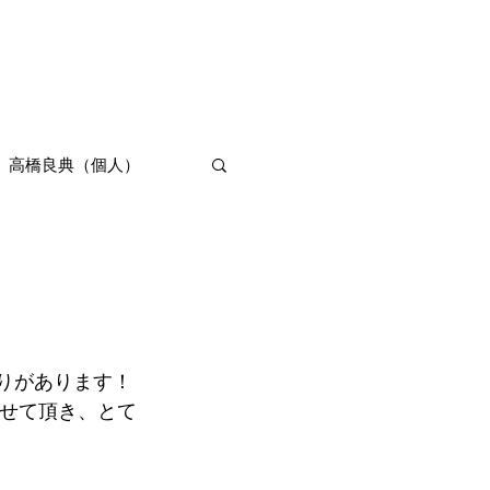
Product
About
More
高橋良典（個人）
りがあります！
させて頂き、とて