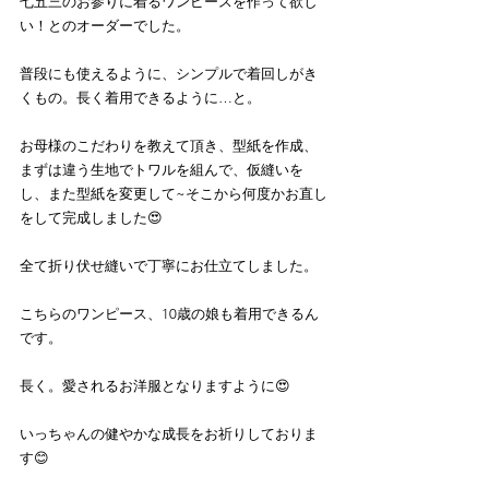
七五三のお参りに着るワンピースを作って欲し
い！とのオーダーでした。
普段にも使えるように、シンプルで着回しがき
くもの。長く着用できるように…と。
お母様のこだわりを教えて頂き、型紙を作成、
まずは違う生地でトワルを組んで、仮縫いを
し、また型紙を変更して~そこから何度かお直し
をして完成しました😍
全て折り伏せ縫いで丁寧にお仕立てしました。
こちらのワンピース、10歳の娘も着用できるん
です。
長く。愛されるお洋服となりますように😍
いっちゃんの健やかな成長をお祈りしておりま
す😊