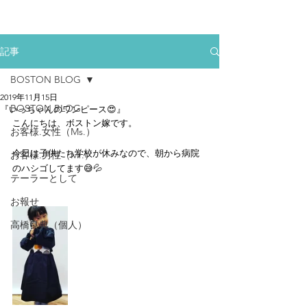
記事
BOSTON BLOG
2019年11月15日
BOSTON BLOG
『いっちゃんのワンピース😍』
こんにちは、ボストン嫁です。
お客様.女性（Ms.）
今日は子供たち学校が休みなので、朝から病院
お客様.男性（Mr.）
のハシゴしてます😅💦
テーラーとして
お報せ
高橋良典（個人）